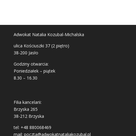
Adwokat Natalia Kozubal-Michalska
ulica Kościuszki 37 (2 piętro)
38-200 Jasło
Godziny otwarcia:
Poniedziałek – piątek
8.30 – 16.30
Filia kancelarii:
Brzyska 265
38-212 Brzyska
tel:
+48 880068469
mail: poczta@adwokatnataliakozubal.pl